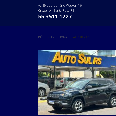
Skip
Av. Expedicionário Weber, 1641
to
Cruzeiro - Santa Rosa RS
content
55 3511 1227
INÍCIO
/
1 - OPCIONAIS
/
AR QUENTE