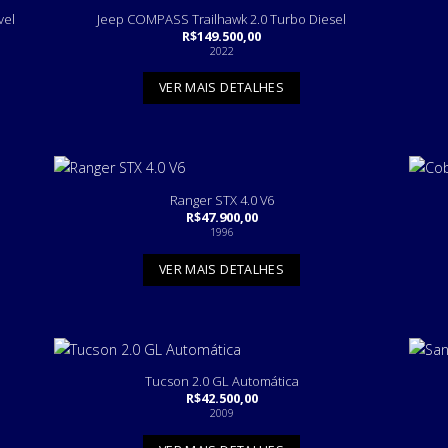
vel
Jeep COMPASS Trailhawk 2.0 Turbo Diesel
R$
149.500,00
2022
VER MAIS DETALHES
Ranger STX 4.0 V6
R$
47.900,00
1996
VER MAIS DETALHES
Tucson 2.0 GL Automática
R$
42.500,00
2009