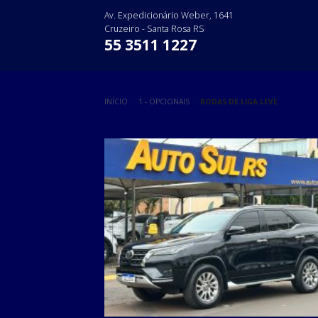
Skip
Av. Expedicionário Weber, 1641
to
Cruzeiro - Santa Rosa RS
content
55 3511 1227
INÍCIO
/
1 - OPCIONAIS
/
RODAS DE LIGA LEVE