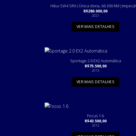
Hilux SW4 SRX ( Única dona, 66.300 KM ) Impecá
R$
280.000,00
2021
VER MAIS DETALHES
Sportage 2.0 EX2 Automática
R$
75.500,00
2013
VER MAIS DETALHES
Focus 1.6
R$
43.500,00
2012