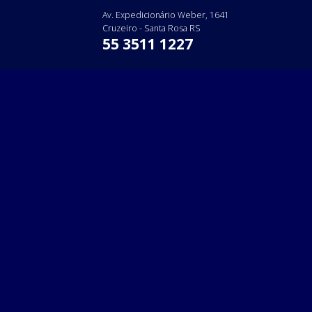
Skip
Av. Expedicionário Weber, 1641
to
Cruzeiro - Santa Rosa RS
content
55 3511 1227